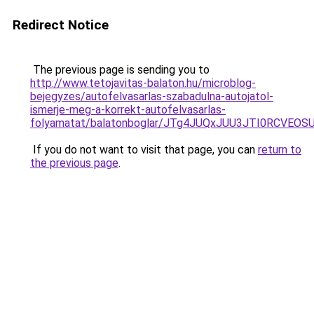
Redirect Notice
The previous page is sending you to
http://www.tetojavitas-balaton.hu/microblog-
bejegyzes/autofelvasarlas-szabadulna-autojatol-
ismerje-meg-a-korrekt-autofelvasarlas-
folyamatat/balatonboglar/JTg4JUQxJUU3JTI0RCV
If you do not want to visit that page, you can
return to
the previous page
.