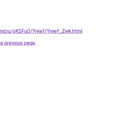
nd.ru/sKSFuO/Yiyief/Yiyief_Zwk.html
.
he previous page
.